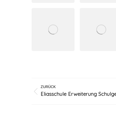
Project
ZURÜCK
navigation
Eliasschule Erweiterung Schul
Previous
project: