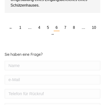
Schützenhauses.
←
1
…
4
5
6
7
8
…
10
→
Sie haben eine Frage?